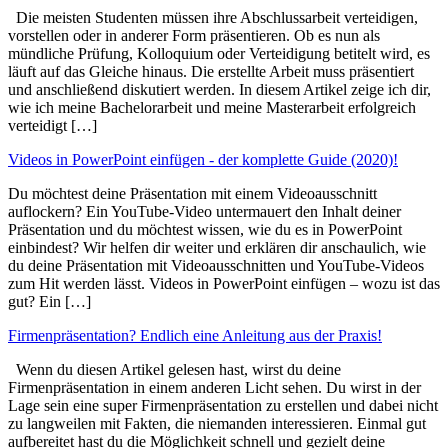
Die meisten Studenten müssen ihre Abschlussarbeit verteidigen,
vorstellen oder in anderer Form präsentieren. Ob es nun als
mündliche Prüfung, Kolloquium oder Verteidigung betitelt wird, es
läuft auf das Gleiche hinaus. Die erstellte Arbeit muss präsentiert
und anschließend diskutiert werden. In diesem Artikel zeige ich dir,
wie ich meine Bachelorarbeit und meine Masterarbeit erfolgreich
verteidigt […]
Videos in PowerPoint einfügen - der komplette Guide (2020)!
Du möchtest deine Präsentation mit einem Videoausschnitt
auflockern? Ein YouTube-Video untermauert den Inhalt deiner
Präsentation und du möchtest wissen, wie du es in PowerPoint
einbindest? Wir helfen dir weiter und erklären dir anschaulich, wie
du deine Präsentation mit Videoausschnitten und YouTube-Videos
zum Hit werden lässt. Videos in PowerPoint einfügen – wozu ist das
gut? Ein […]
Firmenpräsentation? Endlich eine Anleitung aus der Praxis!
Wenn du diesen Artikel gelesen hast, wirst du deine
Firmenpräsentation in einem anderen Licht sehen. Du wirst in der
Lage sein eine super Firmenpräsentation zu erstellen und dabei nicht
zu langweilen mit Fakten, die niemanden interessieren. Einmal gut
aufbereitet hast du die Möglichkeit schnell und gezielt deine