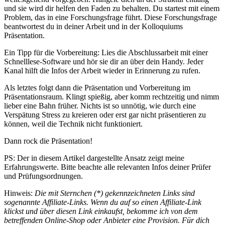
und sie wird dir helfen den Faden zu behalten. Du startest mit einem
Problem, das in eine Forschungsfrage führt. Diese Forschungsfrage
beantwortest du in deiner Arbeit und in der Kolloquiums
Präsentation.
Ein Tipp für die Vorbereitung: Lies die Abschlussarbeit mit einer
Schnelllese-Software und hör sie dir an über dein Handy. Jeder
Kanal hilft die Infos der Arbeit wieder in Erinnerung zu rufen.
Als letztes folgt dann die Präsentation und Vorbereitung im
Präsentationsraum. Klingt spießig, aber komm rechtzeitig und nimm
lieber eine Bahn früher. Nichts ist so unnötig, wie durch eine
Verspätung Stress zu kreieren oder erst gar nicht präsentieren zu
können, weil die Technik nicht funktioniert.
Dann rock die Präsentation!
PS: Der in diesem Artikel dargestellte Ansatz zeigt meine
Erfahrungswerte. Bitte beachte alle relevanten Infos deiner Prüfer
und Prüfungsordnungen.
Hinweis:
Die mit Sternchen (*) gekennzeichneten Links sind
sogenannte Affiliate-Links. Wenn du auf so einen Affiliate-Link
klickst und über diesen Link einkaufst, bekomme ich von dem
betreffenden Online-Shop oder Anbieter eine Provision. Für dich