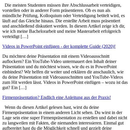
Die meisten Studenten müssen ihre Abschlussarbeit verteidigen,
vorstellen oder in anderer Form präsentieren. Ob es nun als
mündliche Prüfung, Kolloquium oder Verteidigung betitelt wird, es
läuft auf das Gleiche hinaus. Die erstellte Arbeit muss präsentiert
und anschließend diskutiert werden. In diesem Artikel zeige ich dir,
wie ich meine Bachelorarbeit und meine Masterarbeit erfolgreich
verteidigt […]
Videos in PowerPoint einfügen - der komplette Guide (2020)!
Du möchtest deine Präsentation mit einem Videoausschnitt
auflockern? Ein YouTube-Video untermauert den Inhalt deiner
Präsentation und du möchtest wissen, wie du es in PowerPoint
einbindest? Wir helfen dir weiter und erklären dir anschaulich, wie
du deine Präsentation mit Videoausschnitten und YouTube-Videos
zum Hit werden lässt. Videos in PowerPoint einfügen – wozu ist das
gut? Ein […]
Firmenpräsentation? Endlich eine Anleitung aus der Praxis!
Wenn du diesen Artikel gelesen hast, wirst du deine
Firmenpräsentation in einem anderen Licht sehen. Du wirst in der
Lage sein eine super Firmenpräsentation zu erstellen und dabei nicht
zu langweilen mit Fakten, die niemanden interessieren. Einmal gut
aufbereitet hast du die Möglichkeit schnell und gezielt deine