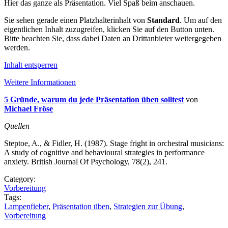
Hier das ganze als Präsentation. Viel Spaß beim anschauen.
Sie sehen gerade einen Platzhalterinhalt von
Standard
. Um auf den
eigentlichen Inhalt zuzugreifen, klicken Sie auf den Button unten.
Bitte beachten Sie, dass dabei Daten an Drittanbieter weitergegeben
werden.
Inhalt entsperren
Weitere Informationen
5 Gründe, warum du jede Präsentation üben solltest
von
Michael Fröse
Quellen
Steptoe, A., & Fidler, H. (1987). Stage fright in orchestral musicians:
A study of cognitive and behavioural strategies in performance
anxiety. British Journal Of Psychology, 78(2), 241.
Category:
Vorbereitung
Tags:
Lampenfieber
,
Präsentation üben
,
Strategien zur Übung
,
Vorbereitung