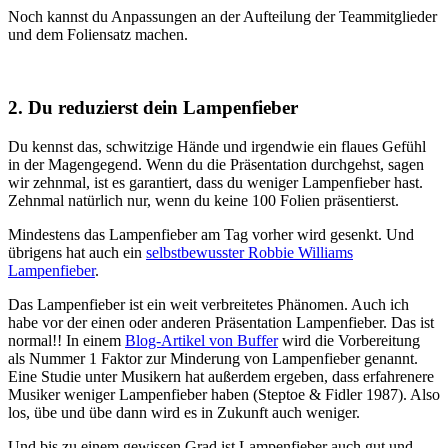
Noch kannst du Anpassungen an der Aufteilung der Teammitglieder
und dem Foliensatz machen.
2. Du reduzierst dein Lampenfieber
Du kennst das, schwitzige Hände und irgendwie ein flaues Gefühl
in der Magengegend. Wenn du die Präsentation durchgehst, sagen
wir zehnmal, ist es garantiert, dass du weniger Lampenfieber hast.
Zehnmal natürlich nur, wenn du keine 100 Folien präsentierst.
Mindestens das Lampenfieber am Tag vorher wird gesenkt. Und
übrigens hat auch ein
selbstbewusster Robbie Williams
Lampenfieber
.
Das Lampenfieber ist ein weit verbreitetes Phänomen. Auch ich
habe vor der einen oder anderen Präsentation Lampenfieber. Das ist
normal!! In einem
Blog-Artikel von Buffer
wird die Vorbereitung
als Nummer 1 Faktor zur Minderung von Lampenfieber genannt.
Eine Studie unter Musikern hat außerdem ergeben, dass erfahrenere
Musiker weniger Lampenfieber haben (Steptoe & Fidler 1987). Also
los, übe und übe dann wird es in Zukunft auch weniger.
Und bis zu einem gewissen Grad ist Lampenfieber auch gut und